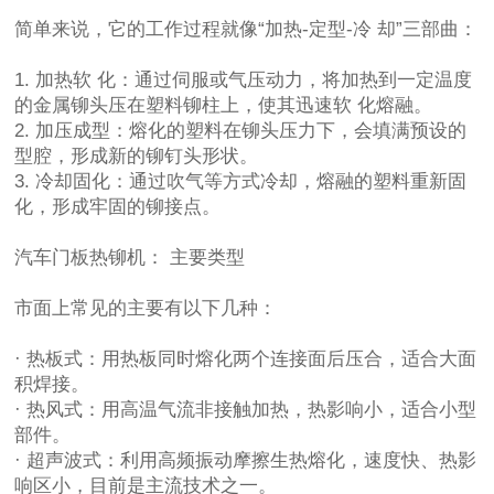
简单来说，它的工作过程就像“加热-定型-冷 却”三部曲：
1. 加热软 化：通过伺服或气压动力，将加热到一定温度
的金属铆头压在塑料铆柱上，使其迅速软 化熔融。
2. 加压成型：熔化的塑料在铆头压力下，会填满预设的
型腔，形成新的铆钉头形状。
3. 冷却固化：通过吹气等方式冷却，熔融的塑料重新固
化，形成牢固的铆接点。
汽车门板热铆机：
主要类型
市面上常见的主要有以下几种：
· 热板式：用热板同时熔化两个连接面后压合，适合大面
积焊接。
· 热风式：用高温气流非接触加热，热影响小，适合小型
部件。
· 超声波式：利用高频振动摩擦生热熔化，速度快、热影
响区小，目前是主流技术之一。