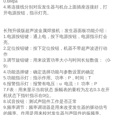
0.6Mpa
4.将连接线分别对应发生器与机台上面插座连接好，打
开电源按钮，指示灯亮。
长翔升级版超声波金属焊接机：
发生器面板功能介绍：
1.电源按钮键：通上电，按下电源按钮，电源指示灯会
亮。
2.定位按钮键：按下定位按钮，机器不带超声波进行动
作
3.调节旋钮键：用来设置功率大小与时间长短数值：（0-
9）
4.功能选择键：确定选择功能与参数设置的确定
5.功能指示灯：指示作用。功率：P，时间：T
6.报警指示灯：报警有电压：u 电流：I 功率：P
7.F表：用来显示当前状态 振幅表的量程为左右0.3.在开
机状态下指针指示在0位。
8.试音按钮：测试声阻件工作是否正常
9.频率调节：频率调谐器是用来改变发生器的驱动信号
的频率。作用是用来校对发生器与声阻件的振频率。