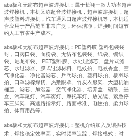
abs板和无纺布超声波焊接机：属于长翔一款大功率超声
波焊接机，本机又称超音波焊接机，超声波熔接机，超
声波塑料焊接机，汽车通风口超声波焊接机等，本机适
合应用于产品范围非常广泛，环保洁净，焊接时间短节
约人工节省生产成本。
abs板和无纺布超声波焊接机：
PE塑料膜 塑料包装袋
封，口阀口袋、面粉袋、无纺布包装袋、纸袋、编织
袋、尼龙布袋、 PET塑料膜、水处理滤芯、盘片式滤
芯、水过滤器、膜式过滤材料、电蚊拍、电蚊香盒、空
气净化器、净化器滤芯、乒乓球拍、塑料球拍、板羽球
拍、口罩滤棉焊切、热敷眼罩、竹炭衣服架、大型机油
桶盖、滤芯、加湿器、空气净化器、培养盒、硒鼓、墨
盒、汽车尾灯、汽车雾灯、摩托车灯、放光镜、紧急停
车三脚架、高速路指示灯、路面标准、电蚊拍、柔力球
拍、体育用品等。
abs板和无纺布超声波焊接机：
整机介绍加入反谐振技
术，焊接稳定效率高，实时频率追踪，焊接模式：时