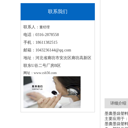
联系我们
联系人：
董经理
电话：
0316-2878558
手机：
18611382515
邮箱：
1043236144@qq.com
地址：
河北省廊坊市安次区廊坊高新区
联东U谷二号厂房B区
网址：
www.csb56.com
详细介绍
墨囊墨袋塑料
主要应用于
墨囊墨袋塑