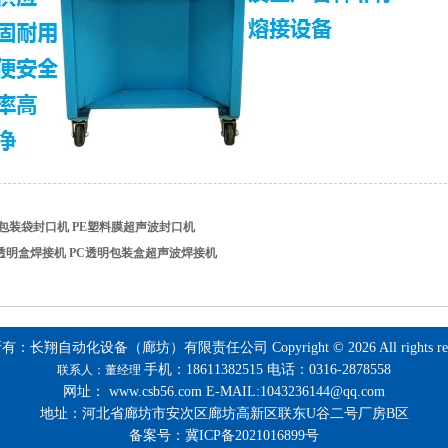
料包装袋封口机 PE塑料膜超声波封口机
透明盒焊接机 PC透明包装盒超声波焊接机
：长翔自动化设备（廊坊）有限责任公司 Copyright © 2026 All rights rese
手机：18611382515
电话：
0316-2878558
联系人：董经理
网址：
www.csb56.com
E-MAIL:
1043236144@qq.com
地址：
河北省廊坊市安次区廊坊高新区联东U谷二号厂房B区
备案号：冀ICP备2021016899号