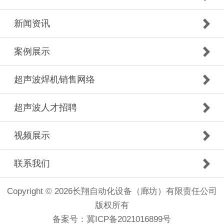
新闻资讯
案例展示
超声波焊机销售网络
超声波人才招聘
视频展示
联系我们
Copyright © 2026长翔自动化设备（廊坊）有限责任公司
版权所有
备案号：冀ICP备2021016899号